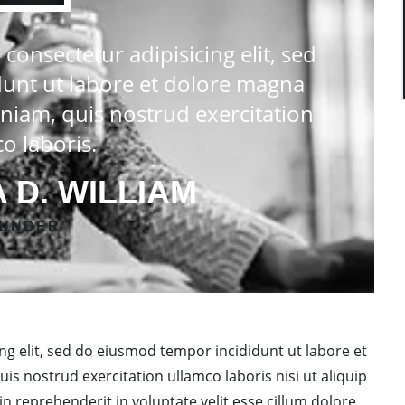
consectetur adipisicing elit, sed
unt ut labore et dolore magna
niam, quis nostrud exercitation
o laboris.
 D. WILLIAM
UNDER
ng elit, sed do eiusmod tempor incididunt ut labore et
s nostrud exercitation ullamco laboris nisi ut aliquip
 reprehenderit in voluptate velit esse cillum dolore