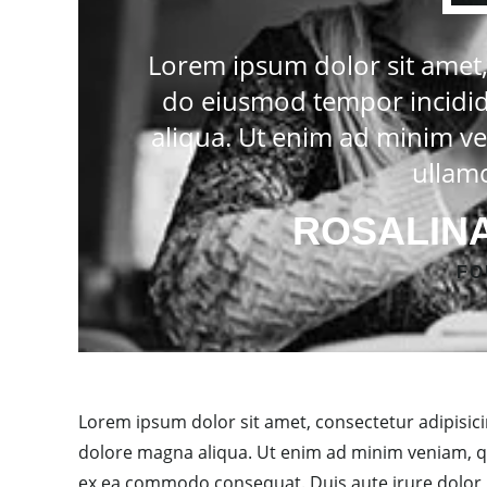
Lorem ipsum dolor sit amet, 
do eiusmod tempor incidid
aliqua. Ut enim ad minim ve
ullamc
ROSALINA
FO
Lorem ipsum dolor sit amet, consectetur adipisici
dolore magna aliqua. Ut enim ad minim veniam, qui
ex ea commodo consequat. Duis aute irure dolor in