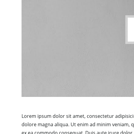
Lorem ipsum dolor sit amet, consectetur adipisici
dolore magna aliqua. Ut enim ad minim veniam, qui
ex ea commodo consequat. Duis aute irure dolor in